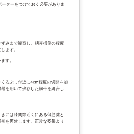
ポーターをつけておく必要がありま
みずみまで観察し、靱帯損傷の程度
察します。
います。
くるぶし付近に4cm程度の切開を加
機器を用いて残存した靱帯を縫合し
ときには膝関節近くにある薄筋腱と
靱帯を再建します。正常な靱帯より