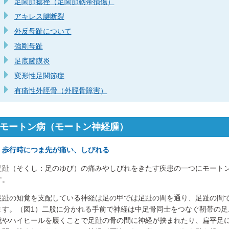
足関節捻挫（足関節靱帯損傷）
アキレス腱断裂
外反母趾について
強剛母趾
足底腱膜炎
変形性足関節症
有痛性外脛骨（外脛骨障害）
モートン病（モートン神経腫）
・歩行時につま先が痛い、しびれる
足趾（そくし：足のゆび）の痛みやしびれをきたす疾患の一つにモート
す。
足趾の知覚を支配している神経は足の甲では足趾の間を通り、足趾の間
ます。（図1）二股に分かれる手前で神経は中足骨同士をつなぐ靭帯の足
靴やハイヒールを履くことで足趾の骨の間に神経が挟まれたり、扁平足