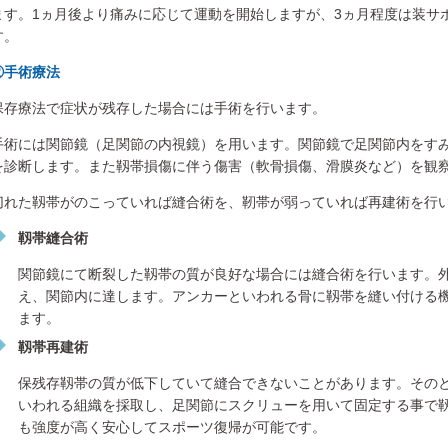
ます。1ヵ月後より痛みに応じて運動を開始しますが、3ヵ月程度は装サ
す。
②手術療法
保存療法で症状が残存した場合には手術を行います。
手術には関節鏡（足関節の内視鏡）を用います。関節鏡で足関節内をす
を診断します。また靱帯損傷に伴う傷害（軟骨損傷、滑膜炎など）を観
切れた靱帯がのこっていれば縫合術を、靭帯が弱っていれば再建術を行
靱帯縫合術
関節鏡にて断裂した靱帯の質が良好な場合には縫合術を行います。外
え、関節内に達します。アンカーといわれる骨に靱帯を縫い付ける
ます。
靱帯再建術
保残存靱帯の質が低下していて縫合できないことがあります。その
いわれる組織を採取し、足関節にスクリューを用いて固定する事で
も強度が高く安心してスポーツ復帰が可能です。