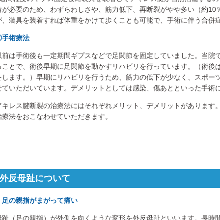
着が必要のため、わずらわしさや、筋力低下、再断裂がやや多い（約10
が、装具を装着すれば体重をかけて歩くことも可能で、手術に伴う合併
②手術療法
以前は手術後も一定期間ギプスなどで足関節を固定していました。当院
ることで、術後早期に足関節を動かすリハビリを行っています。（術後
をします。）早期にリハビリを行うため、筋力の低下が少なく、スポー
せていただいています。デメリットとしては感染、傷あとといった手術
アキレス腱断裂の治療法にはそれぞれメリット、デメリットがあります
治療法をおこなわせていただきます。
外反母趾について
・足の親指がまがって痛い
母趾（足の親指）が外側を向くような変形を外反母趾といいます。長時