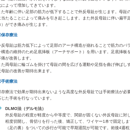
化によって増加してきています。
また年齢に伴い足部の筋力が低下することで外反母趾が生じます。母趾
に当たることによって痛みを引き起こします。また外反母趾に伴い扁平
コ）ができ痛みが生じます。
①保存療法
外反母趾は筋力低下によって足部のアーチ構造が崩れることで筋力のバ
チ構造の維持のため足底挿板（アーチサポート）を用います。足底挿板
疼痛が改善します。
また両母趾に輪ゴムを掛けて母趾の間を広げる運動や足指を曲げ伸ばし
反母趾の改善が期待出来ます。
②手術療法
保存療法で効果が期待出来ないような高度な外反母趾では手術療法が必
応じた手術を行なっています。
DLMO法（デルモ法）
外反母趾の程度が軽度から中等度で、関節が固くない外反母趾に対し
程度切開し、骨切りを行った後、矯正して、ワイヤー1本で固定しま
（足の裏）をついての歩行が可能で早期退院が可能です。術後4週程