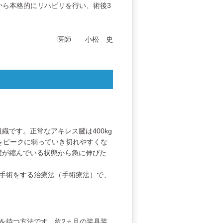
から本格的にリハビリを行い、術後3
医師 小松 史
です。正常なアキレス腱は400kg
をピークに弱っていき切れやすくな
腱が縮んでいる状態から急に伸びた
手術をする治療法（手術療法）で、
を待つ方法です。約2ヵ月の装具装