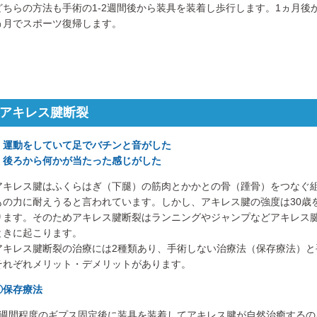
どちらの方法も手術の1-2週間後から装具を装着し歩行します。1ヵ月後
ヵ月でスポーツ復帰します。
アキレス腱断裂
・運動をしていて足でバチンと音がした
・後ろから何かが当たった感じがした
アキレス腱はふくらはぎ（下腿）の筋肉とかかとの骨（踵骨）をつなぐ組織
もの力に耐えうると言われています。しかし、アキレス腱の強度は30歳
ります。そのためアキレス腱断裂はランニングやジャンプなどアキレス
ときに起こります。
アキレス腱断裂の治療には2種類あり、手術しない治療法（保存療法）と
それぞれメリット・デメリットがあります。
①保存療法
1週間程度のギプス固定後に装具を装着してアキレス腱が自然治癒するの