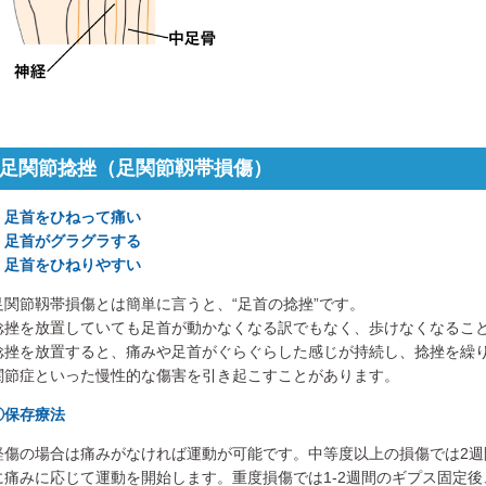
足関節捻挫（足関節靱帯損傷）
・足首をひねって痛い
・足首がグラグラする
・足首をひねりやすい
足関節靱帯損傷とは簡単に言うと、“足首の捻挫”です。
捻挫を放置していても足首が動かなくなる訳でもなく、歩けなくなるこ
捻挫を放置すると、痛みや足首がぐらぐらした感じが持続し、捻挫を繰
関節症といった慢性的な傷害を引き起こすことがあります。
①保存療法
軽傷の場合は痛みがなければ運動が可能です。中等度以上の損傷では2週
に痛みに応じて運動を開始します。重度損傷では1-2週間のギプス固定