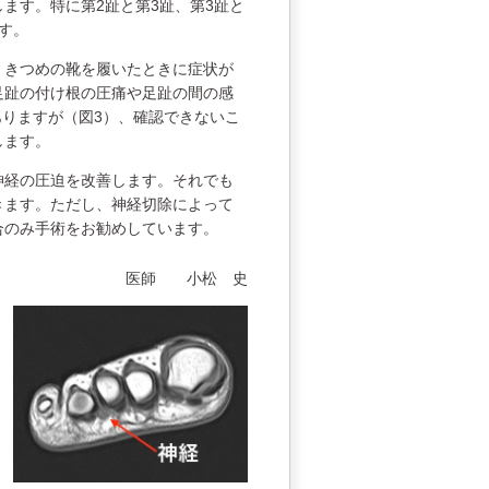
ます。特に第2趾と第3趾、第3趾と
す。
、きつめの靴を履いたときに症状が
足趾の付け根の圧痛や足趾の間の感
ありますが（図3）、確認できないこ
します。
神経の圧迫を改善します。それでも
きます。ただし、神経切除によって
合のみ手術をお勧めしています。
医師 小松 史