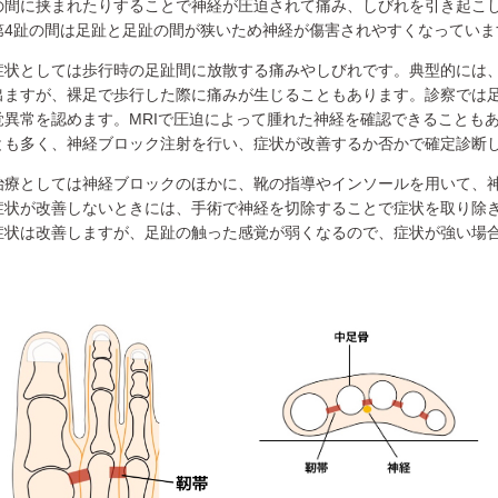
の間に挟まれたりすることで神経が圧迫されて痛み、しびれを引き起こし
第4趾の間は足趾と足趾の間が狭いため神経が傷害されやすくなっていま
症状としては歩行時の足趾間に放散する痛みやしびれです。典型的には
出ますが、裸足で歩行した際に痛みが生じることもあります。診察では
覚異常を認めます。MRIで圧迫によって腫れた神経を確認できることも
とも多く、神経ブロック注射を行い、症状が改善するか否かで確定診断
治療としては神経ブロックのほかに、靴の指導やインソールを用いて、
症状が改善しないときには、手術で神経を切除することで症状を取り除
症状は改善しますが、足趾の触った感覚が弱くなるので、症状が強い場