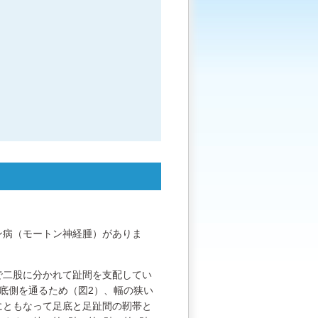
ン病（モートン神経腫）がありま
で二股に分かれて趾間を支配してい
底側を通るため（図2）、幅の狭い
にともなって足底と足趾間の靭帯と